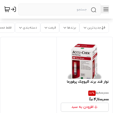
جدیدترین
برندها
قیمت
دسته‌بندی
فقط محص
نوار قند برند اکیوچک پرفورما
5,800,000
18
%
4,700,000
افزودن به سبد