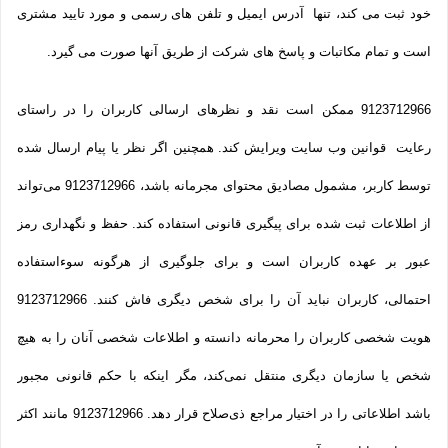
خود ثبت می­ کند، تنها آدرس ایمیل و تلفن­ های رسمی و مورد تایید مشتری
است و تمام مکاتبات و پاسخ های شرکت از طریق آنها صورت می گیرد.
9123712966 ممکن است نقد و نظرهای ارسالی کاربران را در راستای
رعایت قوانین وب سایت ویرایش کند. همچنین اگر نظر یا پیام ارسال شده
توسط کاربر، مشمول مصادیق محتوای مجرمانه باشد، 9123712966 می‌تواند
از اطلاعات ثبت شده برای پیگیری قانونی استفاده کند. حفظ و نگهداری رمز
عبور بر عهده کاربران است و برای جلوگیری از هرگونه سوءاستفاده
احتمالی، کاربران نباید آن را برای شخص دیگری فاش کنند. 9123712966
هویت شخصی کاربران را محرمانه دانسته و اطلاعات شخصی آنان را به هیچ
شخص یا سازمان دیگری منتقل نمی‌کند، مگر اینکه با حکم قانونی مجبور
باشد اطلاعاتی را در اختیار مراجع ذی‌صلاح قرار دهد. 9123712966 مانند اکثر