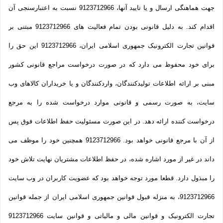
جهت هماهنگی ارسال و یا تایید آنها، 9123712966 نسبت به اعتبارسنجی آن
اقدام کند. به دلیل قانونی بودن تمام فعالیت های 9123712966 مبتنی بر
قوانین تجارت الکترونیک جمهوری اسلامی ایران، 9123712966 این حق را
برای خود محفوظ می دارد که در صورت درخواست مراجع قانونی کشور
مبنی بر ارائه اطلاعات تولیدکنندگان، واردکنندگان و یا خریداران کالاهای وب
سایت، به صورت رسمی و قانونی موارد درخواست شده را به مرجع
درخواست کننده ارائه دهد. در این صورت مسئولیت حفظ اطلاعات فوق پس
از آن با مرجع قانونی خواهد بود. 9123712966 همچنین خود را موظف می
داند در غیر از مورد اشاره شده، در حفظ اطلاعات مشتریان نهایت تلاش خود
را مبذول دارد. قطعا مورد توجه خواهد بود که عضویت کاربران در وب سایت
9123712966، به منزله قبول قوانین جمهوری اسلامی ایران از جمله قوانین
تجارت الکترونیک و قوانین مالی و مالیاتی و قوانین سایت 9123712966