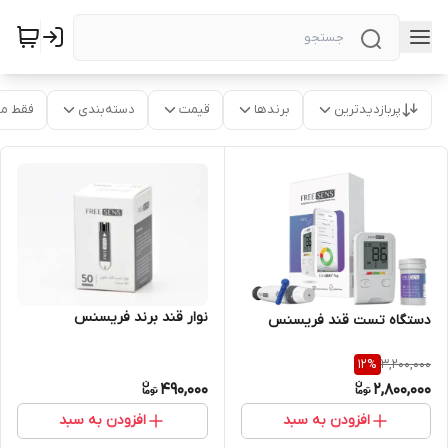
پربازدیدترین
برندها
قیمت
دسته‌بندی
فقط م
نوار قند برند فریسنس
دستگاه تست قند فریسنس
3,200,000
12
%
490,000
2,800,000
افزودن به سبد
افزودن به سبد