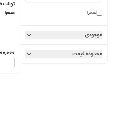
توالت ف
صحرا
صحرا
موجودی
00,000
محدوده قیمت