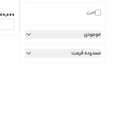
امرن
00,000
موجودی
محدوده قیمت