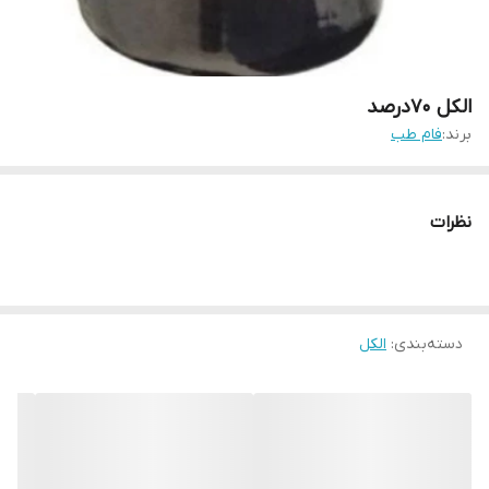
الکل ۷۰درصد
برند:
فام طب
نظرات
دسته‌بندی
:
الکل