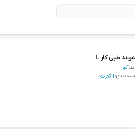
ربند طبی کار L
ند:
آدور
ته‌بندی
:
ارتوپدی