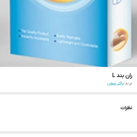
ران بند L
برند:
پاک سمن
نظرات