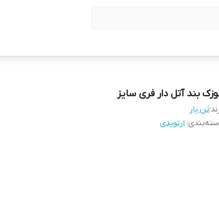
وزک بند آتل دار فری سایز
ند:
تن یار
ته‌بندی
:
ارتوپدی