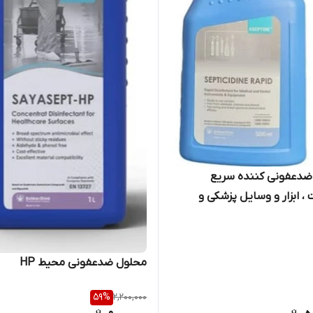
ضدعفونی کننده سریع
 ، ابزار و وسایل پزشکی و
دندانپزشکی سپتی سیدین رپید ۵۰۰
محلول ضدعفونی محیط HP
59
%
2,200,000