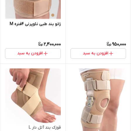
زانو بند طبی نئوپرنی ۴فنره M
2,400,000
950,000
افزودن به سبد
افزودن به سبد
قوزک بند آتل دار L