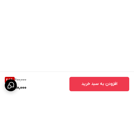
200,000
45
%
افزودن به سبد خرید
110,000