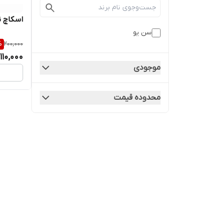
اسکاچ ن
سن یو
%
200,000
110,000
موجودی
محدوده قیمت