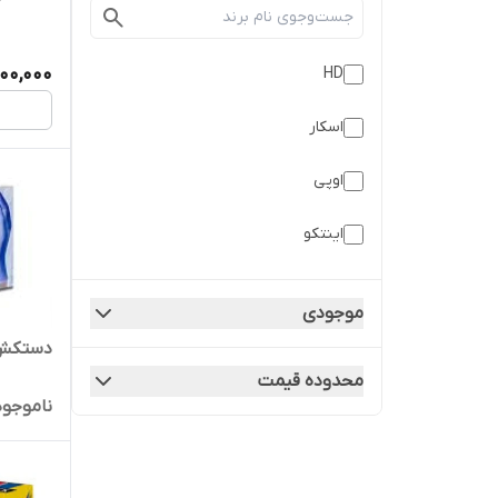
000,000
HD
اسکار
اوپی
اینتکو
رز مریم
موجودی
نیتکس
دستکش آبی ۰
محدوده قیمت
ناموجود