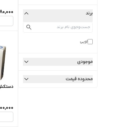
80,000
برند
اوپی
موجودی
محدوده قیمت
دستکش لاتکس ۰۰
300,000