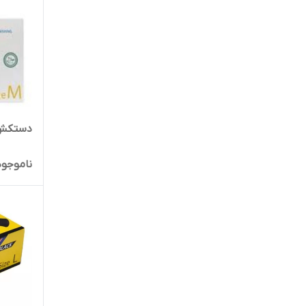
دستکش لات
ناموجود